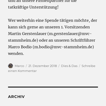
und an unsere Firmenpartner für die
tatkräftige Unterstützung!
Wer weiterhin eine Spende tätigen möchte, der
kann sich gerne an unseren 1. Vorsitzenden
Martin Gerstenlauer (m.gerstenlauer@mvc-
stammheim.de) oder an unseren Schriftführer
Marco Bodio (m.bodio@mvc-stammheim.de)
wenden.
Autor
Veröffentlicht
Kategorien
Marco
21. Dezember 2018
Dies & Das
Schreibe
am
zu
einen Kommentar
Crowdfunding
für
den
Neubau
–
ARCHIV
Projekt
erfolgreich