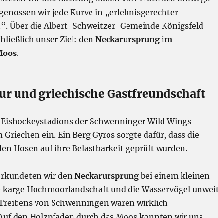
genossen wir jede Kurve in „erlebnisgerechter
“. Über die Albert-Schweitzer-Gemeinde Königsfeld
chließlich unser Ziel: den
Neckarursprung im
Moos
.
tur und griechische Gastfreundschaft
 Eishockeystadions der Schwenninger Wild Wings
 Griechen ein. Ein Berg Gyros sorgte dafür, dass die
en Hosen auf ihre Belastbarkeit geprüft wurden.
 erkundeten wir den
Neckarursprung
bei einem kleinen
e karge Hochmoorlandschaft und die Wasservögel unwei
 Treibens von Schwenningen waren wirklich
Auf den Holzpfaden durch das Moos konnten wir uns