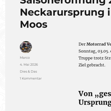
Neckarursprung 
Moos
Der
Motorrad V
Sonntag, 03.05.
Autor
Marco
Truppe trotz St
Veröffentlicht
4. Mai 2026
Ziel gebracht.
am
Kategorien
Dies & Das
zu
1 Kommentar
Saisoneröffnung
2026
Von „ge
–
Neckarursprung
Ursprung
im
Schwenninger