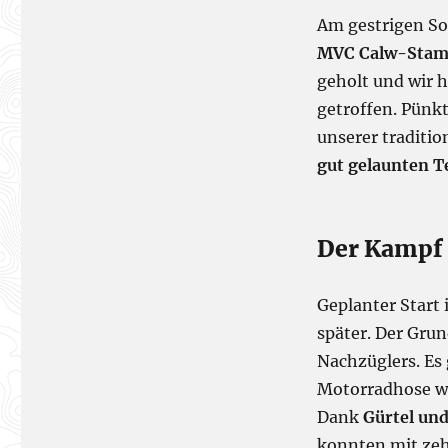
Moos
Am gestrigen Son
MVC Calw-Sta
geholt und wir 
getroffen. Pünkt
unserer traditio
gut gelaunten 
Der Kampf 
Geplanter Start
später. Der Gru
Nachzüglers. Es
Motorradhose wa
Dank
Gürtel un
konnten mit zeh