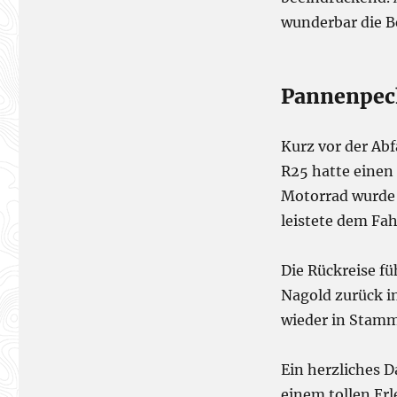
wunderbar die B
Pannenpec
Kurz vor der Ab
R25 hatte einen 
Motorrad wurde 
leistete dem Fa
Die Rückreise f
Nagold zurück i
wieder in Stamm
Ein herzliches D
einem tollen Erl