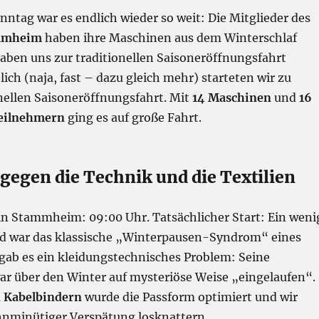
ntag war es endlich wieder so weit: Die Mitglieder des
mmheim
haben ihre Maschinen aus dem Winterschlaf
haben uns zur traditionellen Saisoneröffnungsfahrt
lich (naja, fast – dazu gleich mehr) starteten wir zu
nellen Saisoneröffnungsfahrt. Mit
14 Maschinen
und
16
Teilnehmern
ging es auf große Fahrt.
gegen die Technik und die Textilien
 in Stammheim: 09:00 Uhr. Tatsächlicher Start: Ein weni
nd war das klassische „Winterpausen-Syndrom“ eines
 gab es ein kleidungstechnisches Problem: Seine
r über den Winter auf mysteriöse Weise „eingelaufen“.
d Kabelbindern
wurde die Passform optimiert und wir
nminütiger Verspätung losknattern.