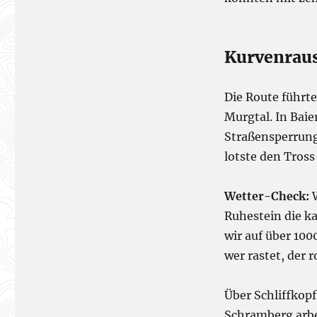
Kurvenraus
Die Route führte
Murgtal. In Baie
Straßensperrun
lotste den Tros
Wetter-Check:
W
Ruhestein die k
wir auf über 100
wer rastet, der r
Über Schliffkop
Schramberg arbe