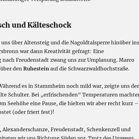
ch und Kälteschock
 uns über Altensteig und die Nagoldtalsperre hinüber in
rsbronn war dann Kreativität gefragt: Eine
g nach Freudenstadt zwang uns zur Umplanung. Marco
s über den
Ruhestein
auf die Schwarzwaldhochstraße.
ährend es in Stammheim noch mild war, zeigte uns der
alte Schulter. Bei „erfrischenden“ Temperaturen machte
0m Seehöhe eine Pause, die hielten wir aber recht kurz –
ostet (oder friert fest)!
f, Alexanderschanze, Freudenstadt, Schenkenzell und
iteten wir uns Richtung Süden vor. Trotz des Umwegs