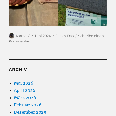
Autor
Veröffentlicht
Kategorien
Marco
2. Juni 2024
Dies & Das
Schreibe einen
am
zu
Kommentar
MVC
Biathlon
–
Die
Siegerehrung
ARCHIV
Mai 2026
April 2026
März 2026
Februar 2026
Dezember 2025