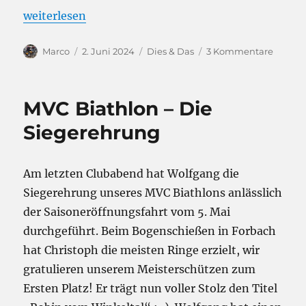
„Sommerausfahrt 2024 – Lago Maggiore vom 18.-2
weiterlesen
Autor
Veröffentlicht
Kategorien
zu
Marco
2. Juni 2024
Dies & Das
3 Kommentare
am
Sommer
2024
–
MVC Biathlon – Die
Lago
Maggio
Siegerehrung
vom
18.-25.
Mai
Am letzten Clubabend hat Wolfgang die
Siegerehrung unseres MVC Biathlons anlässlich
der Saisoneröffnungsfahrt vom 5. Mai
durchgeführt. Beim Bogenschießen in Forbach
hat Christoph die meisten Ringe erzielt, wir
gratulieren unserem Meisterschützen zum
Ersten Platz! Er trägt nun voller Stolz den Titel