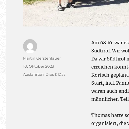
Am 08.10. war es
Südtirol. Wir wo
Autor
Martin Gerstenlauer
Da wir Südtirol
Veröffentlicht
10. Oktober 2023
erreichen konnte
am
Kategorien
Ausfahrten
,
Dies & Das
Kortsch geplant
Start, incl. Pa
waren auch endl
männlichen Tei
Thomas hatte sog
organisiert, die