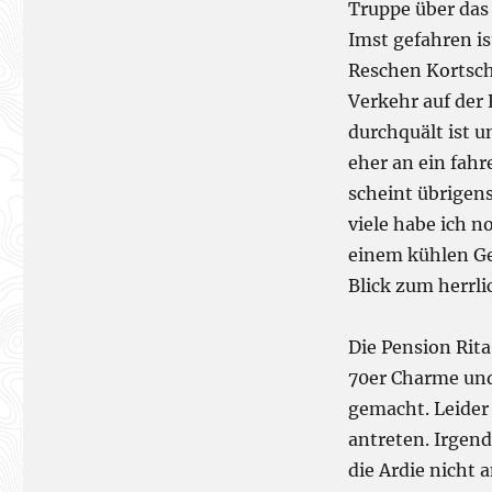
Truppe über das
Imst gefahren i
Reschen Kortsch
Verkehr auf der 
durchquält ist 
eher an ein fahr
scheint übrigens
viele habe ich n
einem kühlen Ge
Blick zum herrl
Die Pension Rit
70er Charme und
gemacht. Leider
antreten. Irgend
die Ardie nicht