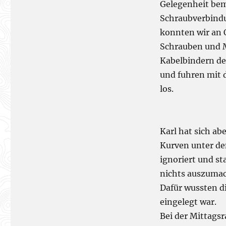
Gelegenheit bem
Schraubverbindu
konnten wir an O
Schrauben und M
Kabelbindern de
und fuhren mit 
los.
Karl hat sich ab
Kurven unter de
ignoriert und st
nichts auszumac
Dafür wussten d
eingelegt war.
Bei der Mittags