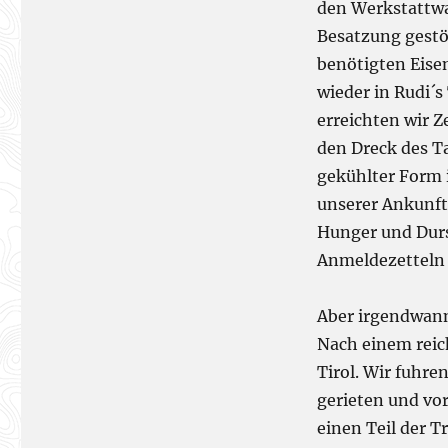
den Werkstattwa
Besatzung gestö
benötigten Eise
wieder in Rudi´
erreichten wir Z
den Dreck des T
gekühlter Form 
unserer Ankunft
Hunger und Durs
Anmeldezetteln 
Aber irgendwann 
Nach einem reic
Tirol. Wir fuhre
gerieten und vo
einen Teil der T