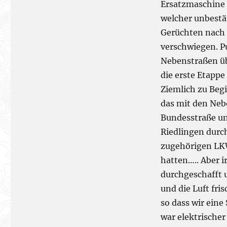
Ersatzmaschine e
welcher unbestä
Gerüchten nach 
verschwiegen. P
Nebenstraßen übe
die erste Etappe
Ziemlich zu Begi
das mit den Neb
Bundesstraße u
Riedlingen durc
zugehörigen LKWs
hatten….. Aber 
durchgeschafft u
und die Luft fri
so dass wir eine
war elektrischer