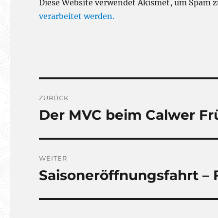
Diese Website verwendet Akismet, um Spam z
verarbeitet werden.
Beitragsnavigation
ZURÜCK
Der MVC beim Calwer Fr
Vorheriger
Beitrag:
WEITER
Saisoneröffnungsfahrt – 
Nächster
Beitrag: