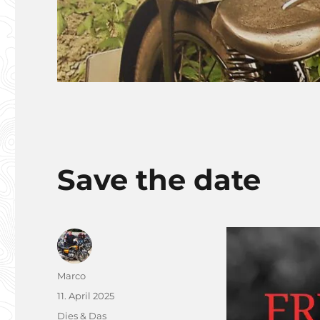
Save the date
Autor
Marco
Veröffentlicht
11. April 2025
am
Kategorien
Dies & Das