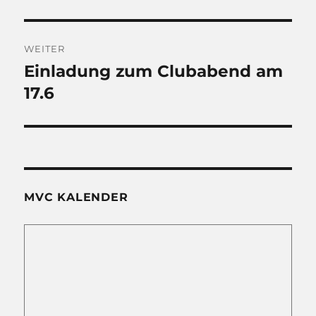
WEITER
Einladung zum Clubabend am
Nächster
Beitrag:
17.6
MVC KALENDER