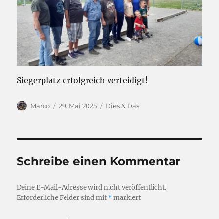
Siegerplatz erfolgreich verteidigt!
Autor
Veröffentlicht
Kategorien
Marco
29. Mai 2025
Dies & Das
am
Schreibe einen Kommentar
Deine E-Mail-Adresse wird nicht veröffentlicht.
Erforderliche Felder sind mit
*
markiert